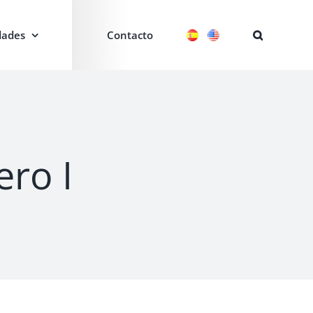
ades
Contacto
ero I