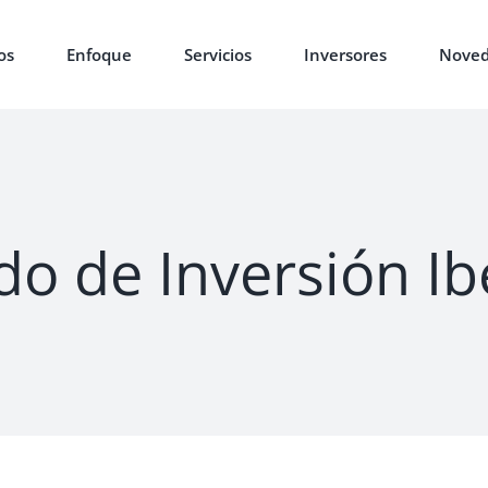
os
Enfoque
Servicios
Inversores
Noved
o de Inversión Ib