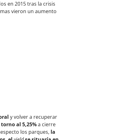
s en 2015 tras la crisis
nomas vieron un aumento
oral
y volver a recuperar
 torno al 5,25%
a cierre
Respecto los parques,
la
s, el
yield
se situaría en