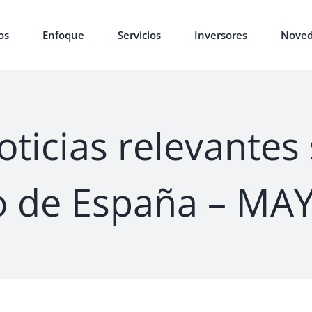
os
Enfoque
Servicios
Inversores
Noved
oticias relevantes 
o de España – MA