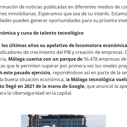
formación de noticias publicadas en diferentes medios de 
nes inmobiliarias. Esperamos que sea de su interés. Estamo
dades pueden generar oportunidades para su próxima inve
ómica y cuna de talento tecnológico
n los últimos años su apelativo de locomotora económic
ndicadores de crecimiento del PIB y creación de empresas.
aria,
Málaga cuenta con un parque de
56.478 empresas de 
cifras que le permiten superar por primera vez los niveles p
este pasado ejercicio,
reponiéndose así en parte de la se
la buena situación económica, l
a Málaga tecnológica vuel
cto llegó en 2021 de la mano de Google,
que anunció la ape
ra la ciberseguridad en la capital.