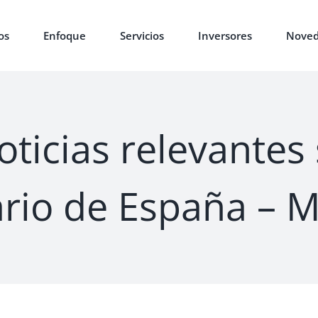
os
Enfoque
Servicios
Inversores
Noved
oticias relevantes 
ario de España – 