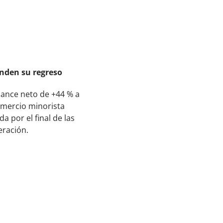
nden su regreso
lance neto de +44 % a
comercio minorista
 por el final de las
eración.