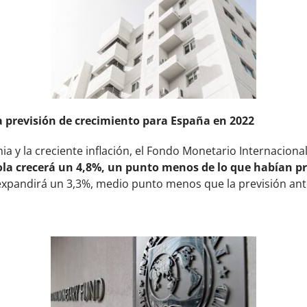
a previsión de crecimiento para España en 2022
nia y la creciente inflación, el Fondo Monetario Internaciona
la crecerá un 4,8%, un punto menos de lo que habían pr
expandirá un 3,3%, medio punto menos que la previsión ant