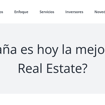
os
Enfoque
Servicios
Inversores
Noved
ña es hoy la mejo
Real Estate?