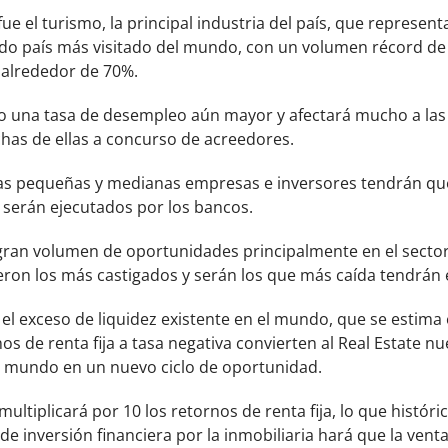
fue el turismo, la principal industria del país, que represent
do país más visitado del mundo, con un volumen récord de 8
alrededor de 70%.
o una tasa de desempleo aún mayor y afectará mucho a la
has de ellas a concurso de acreedores.
has pequeñas y medianas empresas e inversores tendrán que 
 serán ejecutados por los bancos.
 gran volumen de oportunidades principalmente en el sector d
ueron los más castigados y serán los que más caída tendrán 
y el exceso de liquidez existente en el mundo, que se estima
nos de renta fija a tasa negativa convierten al Real Estate n
l mundo en un nuevo ciclo de oportunidad.
 multiplicará por 10 los retornos de renta fija, lo que histór
n de inversión financiera por la inmobiliaria hará que la ven