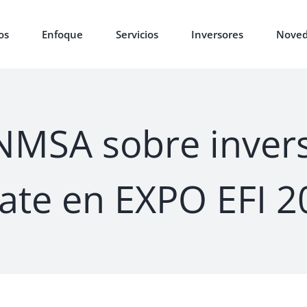
os
Enfoque
Servicios
Inversores
Noved
INMSA sobre inver
tate en EXPO EFI 2