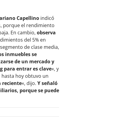
ariano Capellino
indicó
s, porque el rendimiento
 baja. En cambio,
observa
ndimientos del 5% en
l segmento de clase media,
os inmuebles se
azarse de un mercado y
ng para entrar es clave
«, y
ó hasta hoy obtuvo un
a reciente
«, dijo.
Y señaló
liarios, porque se puede