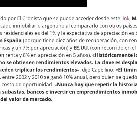
ado por El Cronista que se puede acceder desde este
link
,
M
rcado inmobiliario argentino al compararlo con otros paíse
os residenciales es del 1% y la expectativa de apreciación es
n España
(porque tiene diez años de recuperación, con re
ricas y un 7% por apreciación) y
EE.UU
. (con recorrido en e
n renta y 8% en apreciación en 5 años). «
Históricamente l
no se obtienen rendimientos elevados. La clave es despl
pueden triplicar los rendimientos
«, dijo Capellino. «
El timi
, entre 2002 y 2010 se ganó 10% anual, pero quien se qued
 costo de oportunidad. «
Nunca hay que repetir la histori
n subastas, bancos e invertir en emprendimientos inmobi
del valor de mercado.