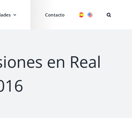
ades
Contacto
siones en Real
016