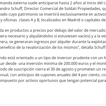
manda externa suele anticiparse hasta 2 años al inicio del c
ejandro Schuff, Director Comercial de Soldati Propiedades, 
vado cuyo patrimonio se invertirá exclusivamente en activos
 oficinas clases A y B, localizados en Madrid o capitales de
da en productos a precios por debajo del valor de mercado,
uera necesario y alquilándolos si estuviesen vacíos) y a la ve
era, se generaran ingresos por alquiler durante la explotaci
eneficio de la revalorización de los mismos”, detalla Schuff
ondo está orientado a un tipo de inversor prudente con un 
ar desde una inversión minima de 200.000 euros y el monto
ríodo de suscripción cierra el 30 de agosto y prometen un 
anual, con anticipos de cupones anuales del 4 por ciento, c
compuesto por activos oportunos que tengan potencial para 