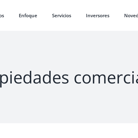
os
Enfoque
Servicios
Inversores
Noved
ropiedades comerci