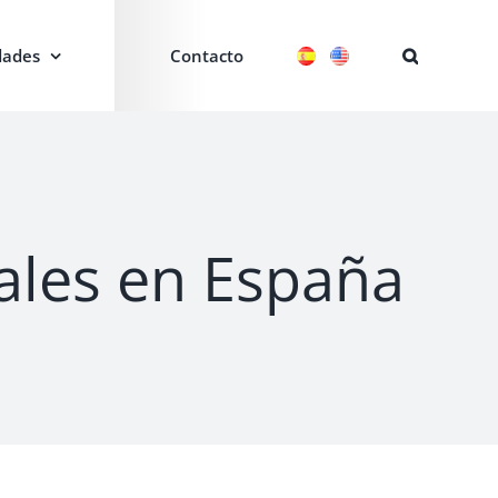
ades
Contacto
ales en España