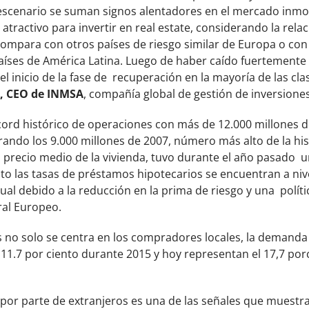
scenario se suman signos alentadores en el mercado inmobi
atractivo para invertir en real estate, considerando la rela
 compara con otros países de riesgo similar de Europa o con
íses de América Latina. Luego de haber caído fuertemente
l inicio de la fase de recuperación en la mayoría de las clas
, CEO de INMSA
, compañía global de gestión de inversiones
cord histórico de operaciones con más de 12.000 millones 
rando los 9.000 millones de 2007, número más alto de la hi
l precio medio de la vivienda, tuvo durante el año pasado u
nto las tasas de préstamos hipotecarios se encuentran a ni
nual debido a la reducción en la prima de riesgo y una polí
ral Europeo.
no solo se centra en los compradores locales, la demanda
11.7 por ciento durante 2015 y hoy representan el 17,7 porci
or parte de extranjeros es una de las señales que muestra e