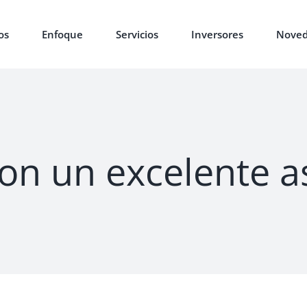
os
Enfoque
Servicios
Inversores
Noved
con un excelente 