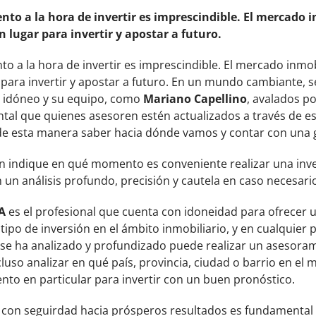
to a la hora de invertir es imprescindible. El mercado i
n lugar para invertir y apostar a futuro.
o a la hora de invertir es imprescindible. El mercado inmobi
 para invertir y apostar a futuro. En un mundo cambiante, 
l idóneo y su equipo, como
Mariano Capellino
, avalados po
tal que quienes asesoren estén actualizados a través de 
 de esta manera saber hacia dónde vamos y contar con una g
n indique en qué momento es conveniente realizar una inver
 un análisis profundo, precisión y cautela en caso necesari
A
es el profesional que cuenta con idoneidad para ofrecer 
ipo de inversión en el ámbito inmobiliario, y en cualquier
e ha analizado y profundizado puede realizar un asesoram
cluso analizar en qué país, provincia, ciudad o barrio en el
to en particular para invertir con un buen pronóstico.
con seguirdad hacia prósperos resultados es fundamental h