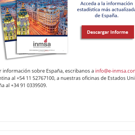
r información sobre España, escribanos a
info@e-inmsa.co
ntina al +54 11 52767100, a nuestras oficinas de Estados Un
ña al +34 91 0339509.