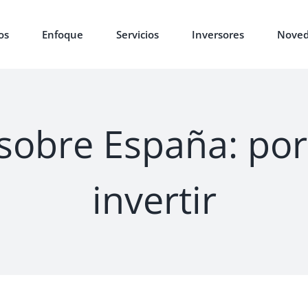
os
Enfoque
Servicios
Inversores
Noved
sobre España: po
invertir