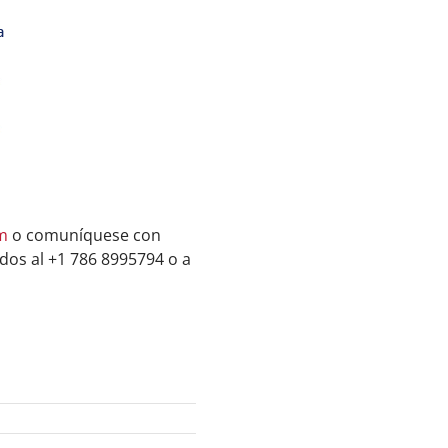
m
o comuníquese con
idos al +1 786 8995794 o a