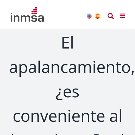
Saltar
al
contenido
El
apalancamiento,
¿es
conveniente al