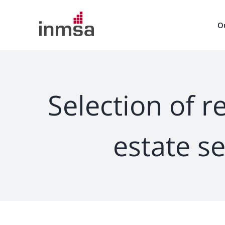
Skip
to
O
content
Selection of r
estate s