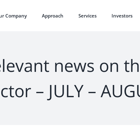
ur Company
Approach
Services
Investors
elevant news on t
ector – JULY – AU