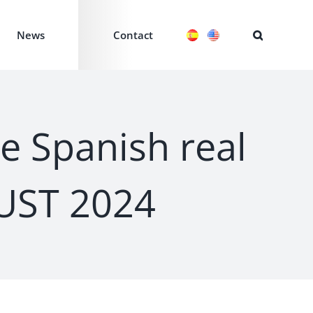
News
Contact
he Spanish real
GUST 2024