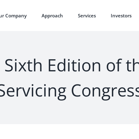
ur Company
Approach
Services
Investors
Sixth Edition of t
Servicing Congres