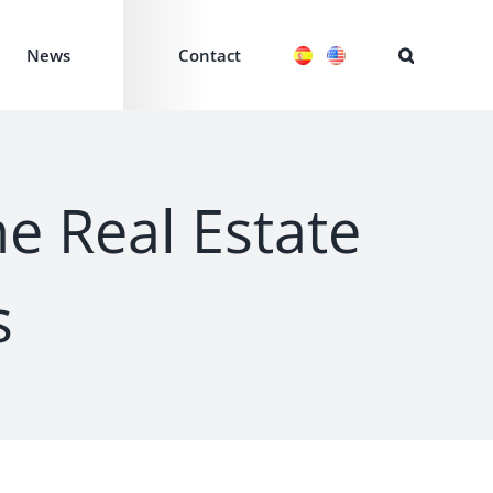
News
Contact
he Real Estate
s