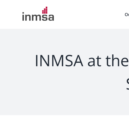
Skip
to
O
content
INMSA at the 