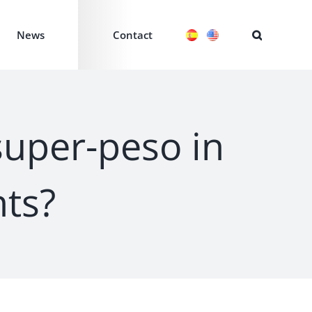
News
Contact
super-peso in
nts?