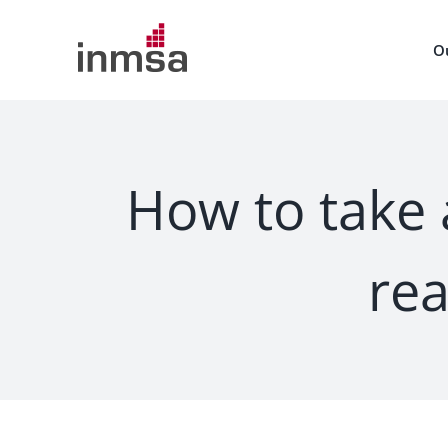
Skip
to
O
content
How to take 
rea