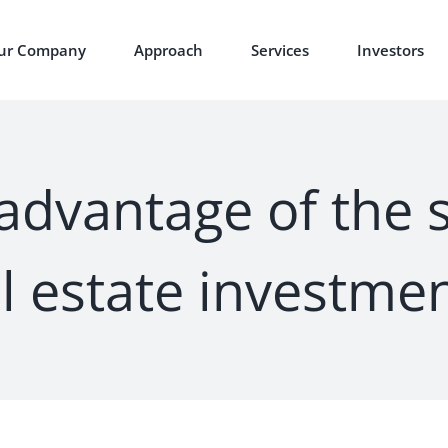
ur Company
Approach
Services
Investors
advantage of the 
l estate investme