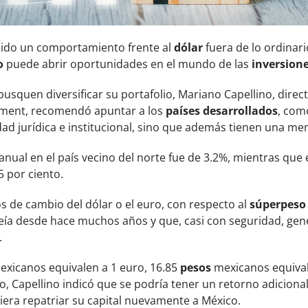
ido un comportamiento frente al
dólar
fuera de lo ordinari
o
puede abrir oportunidades en el mundo de las
inversione
busquen diversificar su portafolio, Mariano Capellino, direc
ment, recomendó apuntar a los
países desarrollados
, com
ad jurídica e institucional, sino que además tienen una men
eranual en el país vecino del norte fue de 3.2%, mientras que
5 por ciento.
os de cambio del dólar o el euro, con respecto al
súperpeso
veía desde hace muchos años y que, casi con seguridad, gen
.
xicanos equivalen a 1 euro, 16.85
pesos
mexicanos equival
, Capellino indicó que se podría tener un retorno adicional
siera repatriar su capital nuevamente a México.