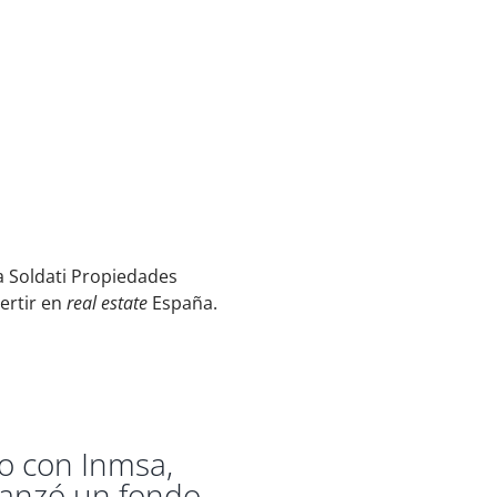
a Soldati Propiedades
ertir en
real estate
España.
o con Inmsa,
 lanzó un fondo