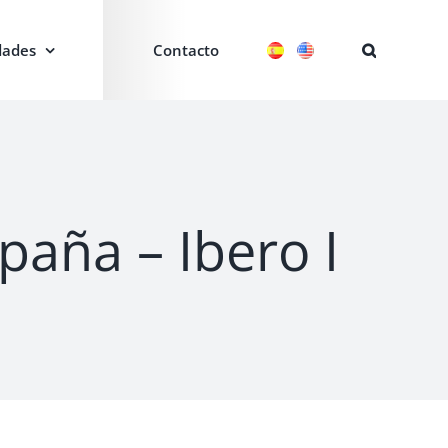
ades
Contacto
aña – Ibero I