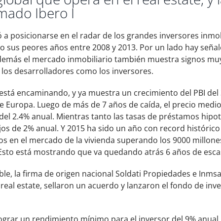
amado Ibero I
 a posicionarse en el radar de los grandes inversores inmob
 vio sus peores años entre 2008 y 2013. Por un lado hay seña
emás el mercado inmobiliario también muestra signos mu
 los desarrolladores como los inversores.
stá encaminando, y ya muestra un crecimiento del PBI del 
de Europa. Luego de más de 7 años de caída, el precio medio
el 2.4% anual. Mientras tanto las tasas de préstamos hipo
jos de 2% anual. Y 2015 ha sido un año con record históri
os en el mercado de la vivienda superando los 9000 millone
a. Esto está mostrando que va quedando atrás 6 años de esca
ble, la firma de origen nacional Soldati Propiedades e Inms
real estate, sellaron un acuerdo y lanzaron el fondo de inv
 lograr un rendimiento mínimo para el inversor del 9% anual