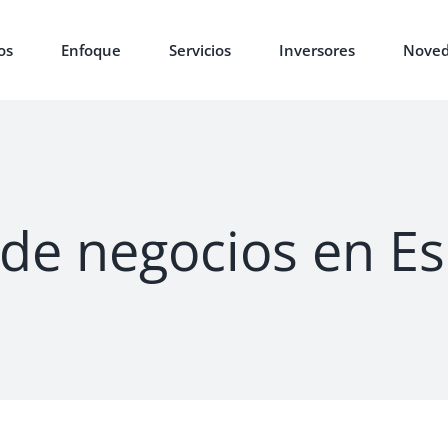
os
Enfoque
Servicios
Inversores
Noved
de negocios en Esp